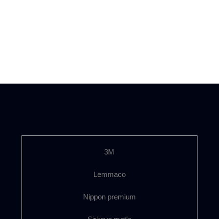
3M
Lemmaco
Nippon premium