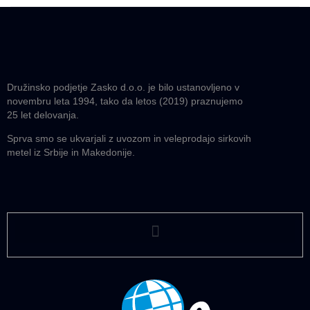
Družinsko podjetje Zasko d.o.o. je bilo ustanovljeno v
novembru leta 1994, tako da letos (2019) praznujemo
25 let delovanja.
Sprva smo se ukvarjali z uvozom in veleprodajo sirkovih
metel iz Srbije in Makedonije.