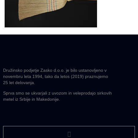
Družinsko podjetje Zasko d.o.o. je bilo ustanovljeno v
novembru leta 1994, tako da letos (2019) praznujemo
25 let delovanja.
Sprva smo se ukvarjali z uvozom in veleprodajo sirkovih
metel iz Srbije in Makedonije.