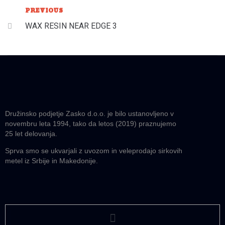
PREVIOUS
WAX RESIN NEAR EDGE 3
Družinsko podjetje Zasko d.o.o. je bilo ustanovljeno v
novembru leta 1994, tako da letos (2019) praznujemo
25 let delovanja.
Sprva smo se ukvarjali z uvozom in veleprodajo sirkovih
metel iz Srbije in Makedonije.