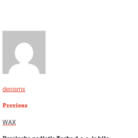
denismx
Previous
Previous
Navigacija
prispevka
WAX