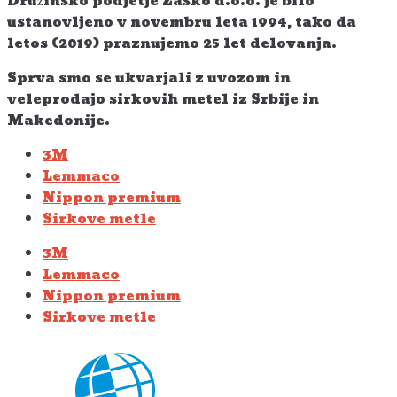
Družinsko podjetje Zasko d.o.o. je bilo
ustanovljeno v novembru leta 1994, tako da
letos (2019) praznujemo 25 let delovanja.
Sprva smo se ukvarjali z uvozom in
veleprodajo sirkovih metel iz Srbije in
Makedonije.
3M
Lemmaco
Nippon premium
Sirkove metle
3M
Lemmaco
Nippon premium
Sirkove metle