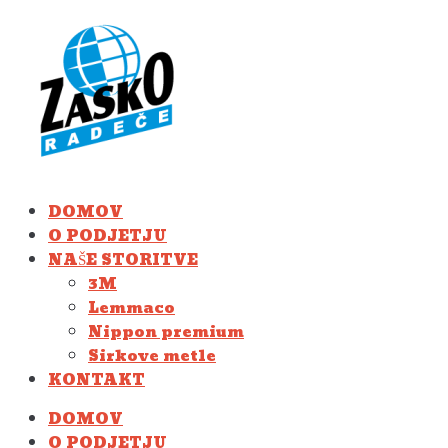
Skip
to
content
DOMOV
O PODJETJU
NAŠE STORITVE
3M
Lemmaco
Nippon premium
Sirkove metle
KONTAKT
DOMOV
O PODJETJU